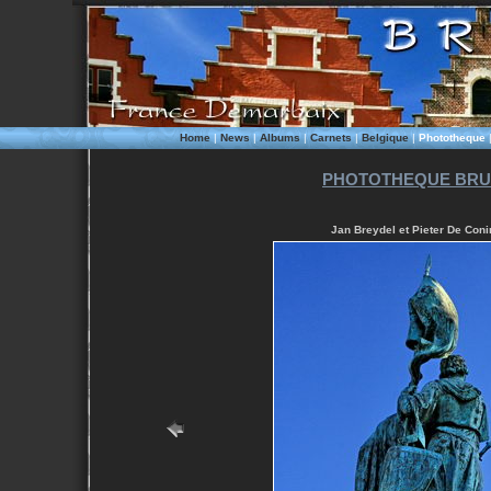
Home
|
News
|
Albums
|
Carnets
|
Belgique
|
Phototheque
PHOTOTHEQUE BRU
Jan Breydel et Pieter De Coni