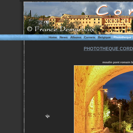
Home
|
News
|
Albums
|
Carnets
|
Belgique
|
Phototheque
PHOTOTHEQUE CORD
moulin pont romain b