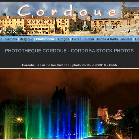
ms
|
Carnets
|
Belgique
|
Phototheque
|
Tirages
|
Livres
|
Auteur
|
Droits & tarifs
|
Contact
|
Li
PHOTOTHEQUE CORDOUE - CORDOBA STOCK PHOTOS
Cordoba La Luz de las Culturas - photo Cordoue n°8018 - 40/55