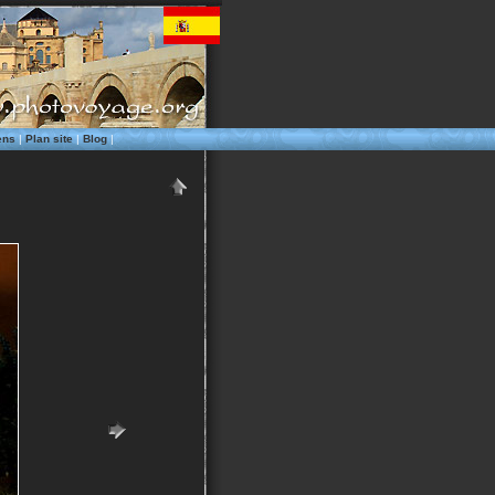
ens
|
Plan site
|
Blog
|