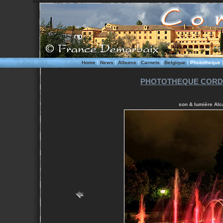
Home
|
News
|
Albums
|
Carnets
|
Belgique
|
Phototheque
PHOTOTHEQUE CORD
son & lumière Alc