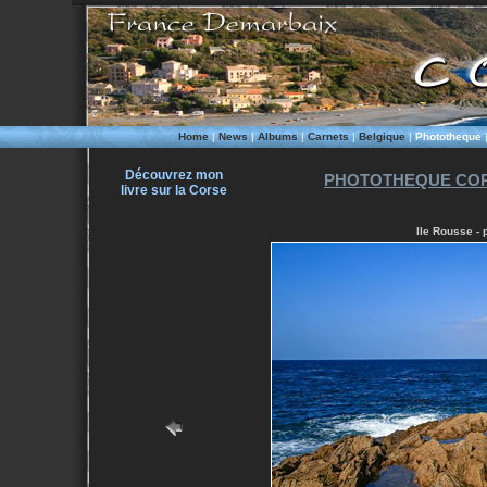
Home
|
News
|
Albums
|
Carnets
|
Belgique
|
Phototheque
Découvrez mon
PHOTOTHEQUE COR
livre sur la Corse
Ile Rousse - 