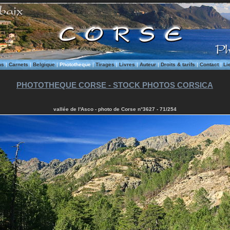
ms
|
Carnets
|
Belgique
|
Phototheque
|
Tirages
|
Livres
|
Auteur
|
Droits & tarifs
|
Contact
|
Li
PHOTOTHEQUE CORSE - STOCK PHOTOS CORSICA
vallée de l'Asco - photo de Corse n°3627 - 71/254