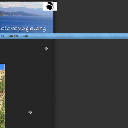
ens
|
Plan site
|
Blog
|