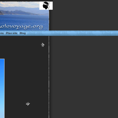
ens
|
Plan site
|
Blog
|