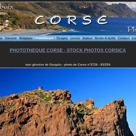
ms
|
Carnets
|
Belgique
|
Phototheque
|
Tirages
|
Livres
|
Auteur
|
Droits & tarifs
|
Contact
|
Li
PHOTOTHEQUE CORSE - STOCK PHOTOS CORSICA
tour génoise de Gargalu - photo de Corse n°3726 - 83/254