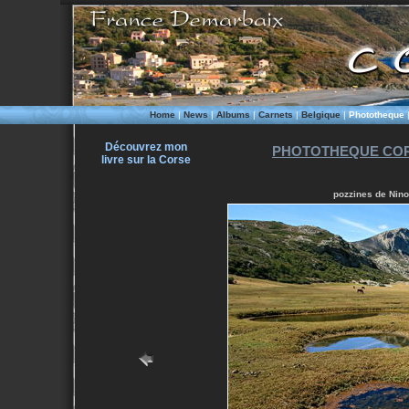
Home
|
News
|
Albums
|
Carnets
|
Belgique
|
Phototheque
Découvrez mon
PHOTOTHEQUE COR
livre sur la Corse
pozzines de Nino