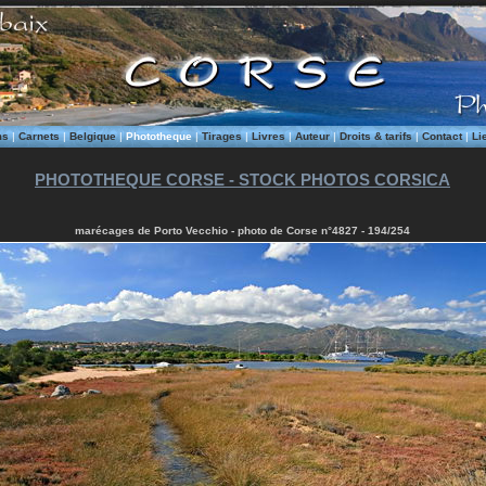
ms
|
Carnets
|
Belgique
|
Phototheque
|
Tirages
|
Livres
|
Auteur
|
Droits & tarifs
|
Contact
|
Li
PHOTOTHEQUE CORSE - STOCK PHOTOS CORSICA
marécages de Porto Vecchio - photo de Corse n°4827 - 194/254