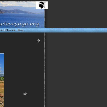
ens
|
Plan site
|
Blog
|