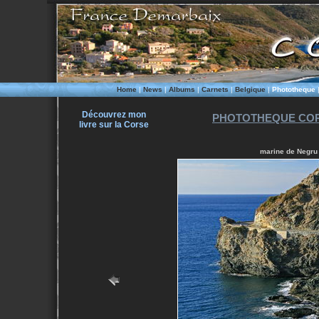
Home
|
News
|
Albums
|
Carnets
|
Belgique
|
Phototheque
Découvrez mon
PHOTOTHEQUE COR
livre sur la Corse
marine de Negru 