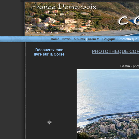
Home
|
News
|
Albums
|
Carnets
|
Belgique
|
Phototheque
Découvrez mon
PHOTOTHEQUE COR
livre sur la Corse
Bastia - pho