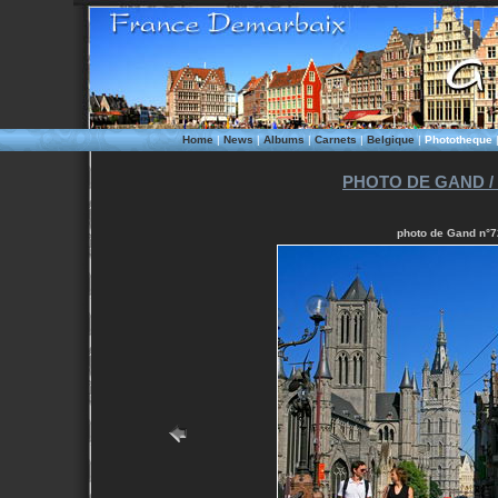
Home
|
News
|
Albums
|
Carnets
|
Belgique
|
Phototheque
PHOTO DE GAND /
photo de Gand n°7