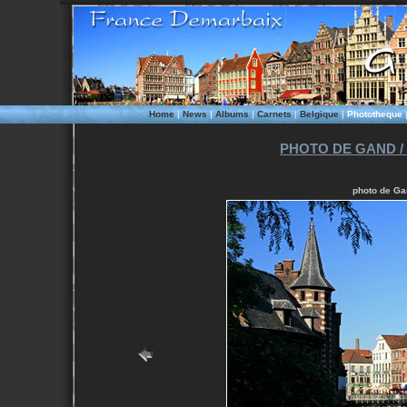
Home
|
News
|
Albums
|
Carnets
|
Belgique
|
Phototheque
PHOTO DE GAND /
photo de Ga