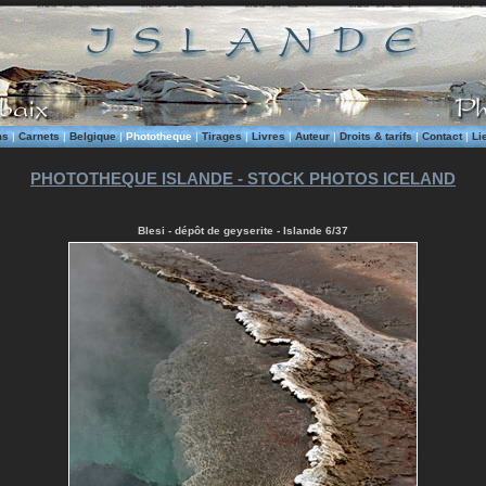
ms
|
Carnets
|
Belgique
|
Phototheque
|
Tirages
|
Livres
|
Auteur
|
Droits & tarifs
|
Contact
|
Li
PHOTOTHEQUE ISLANDE - STOCK PHOTOS ICELAND
Blesi - dépôt de geyserite - Islande 6/37