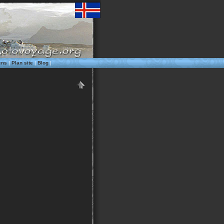
ens
|
Plan site
|
Blog
|