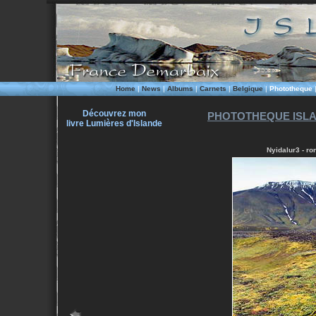
Home
|
News
|
Albums
|
Carnets
|
Belgique
|
Phototheque
Découvrez mon
PHOTOTHEQUE ISLA
livre Lumières d'Islande
Nyidalur3 - ro