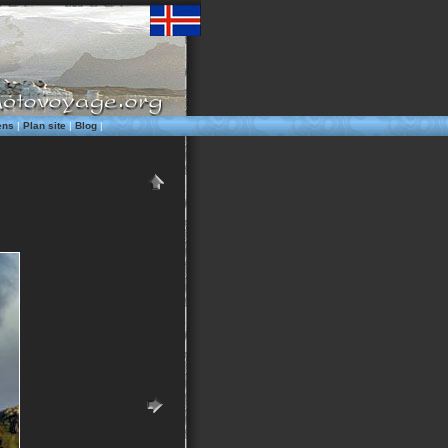
ens
|
Plan site
|
Blog
|