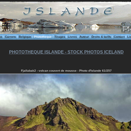
ms
|
Carnets
|
Belgique
|
Phototheque
|
Tirages
|
Livres
|
Auteur
|
Droits & tarifs
|
Contact
|
Li
PHOTOTHEQUE ISLANDE - STOCK PHOTOS ICELAND
Fjallabak2 - volcan couvert de mousse - Photo d'Islande 61/257