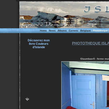
Home
|
News
|
Albums
|
Carnets
|
Belgique
|
Phototheque
Découvrez mon
PHOTOTHEQUE ISLA
livre Couleurs
d'Islande
Glaumbaer5 - ferme mus