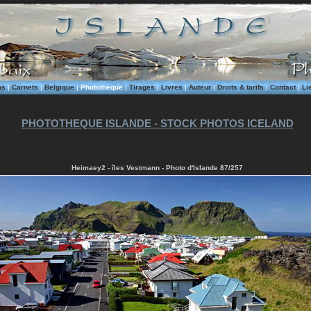
ms
|
Carnets
|
Belgique
|
Phototheque
|
Tirages
|
Livres
|
Auteur
|
Droits & tarifs
|
Contact
|
Li
PHOTOTHEQUE ISLANDE - STOCK PHOTOS ICELAND
Heimaey2 - îles Vestmann - Photo d'Islande 87/257