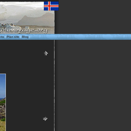
ens
|
Plan site
|
Blog
|