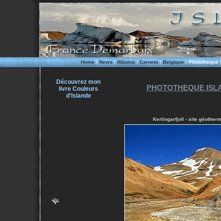
Home
|
News
|
Albums
|
Carnets
|
Belgique
|
Phototheque
Découvrez mon
PHOTOTHEQUE ISLA
livre Couleurs
d'Islande
Kerlingarfjoll - site géother