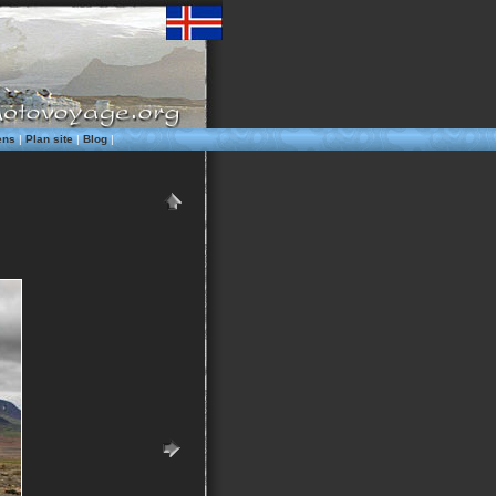
ens
|
Plan site
|
Blog
|