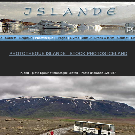
ms
|
Carnets
|
Belgique
|
Phototheque
|
Tirages
|
Livres
|
Auteur
|
Droits & tarifs
|
Contact
|
Li
PHOTOTHEQUE ISLANDE - STOCK PHOTOS ICELAND
Kjolur - piste Kjolur et montagne Blafell - Photo d'Islande 125/257