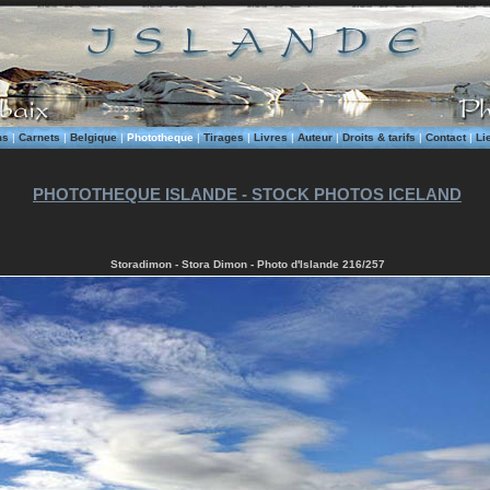
ms
|
Carnets
|
Belgique
|
Phototheque
|
Tirages
|
Livres
|
Auteur
|
Droits & tarifs
|
Contact
|
Li
PHOTOTHEQUE ISLANDE - STOCK PHOTOS ICELAND
Storadimon - Stora Dimon - Photo d'Islande 216/257