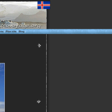
ens
|
Plan site
|
Blog
|