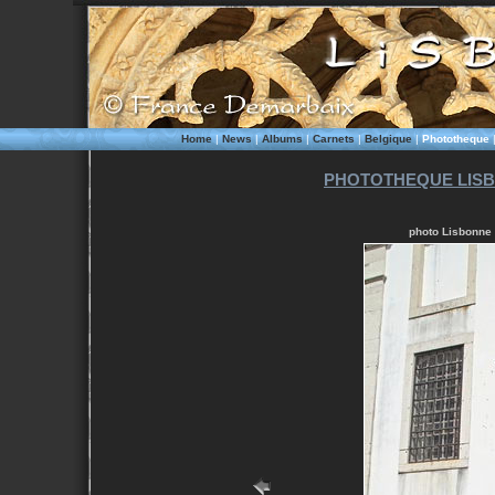
Home
|
News
|
Albums
|
Carnets
|
Belgique
|
Phototheque
PHOTOTHEQUE LISB
photo Lisbonne 