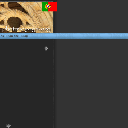
ens
|
Plan site
|
Blog
|