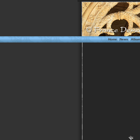
Home
|
News
|
Albu