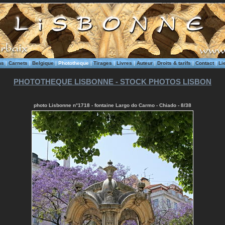
ms
|
Carnets
|
Belgique
|
Phototheque
|
Tirages
|
Livres
|
Auteur
|
Droits & tarifs
|
Contact
|
Li
PHOTOTHEQUE LISBONNE - STOCK PHOTOS LISBON
photo Lisbonne n°1718 - fontaine Largo do Carmo - Chiado - 8/38