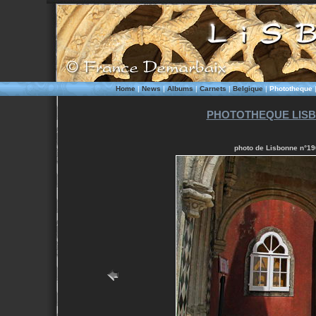
Home
|
News
|
Albums
|
Carnets
|
Belgique
|
Phototheque
PHOTOTHEQUE LISB
photo de Lisbonne n°196