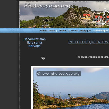
Home
|
News
|
Albums
|
Carnets
|
Belgique
|
Phototheque
Découvrez mon
PHOTOTHEQUE NORVE
livre sur la
Norvège
lac Rundemanen sendestasj