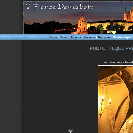
Home
|
News
|
Albums
|
Carnets
|
Belgique
|
Phototheque
PHOTOTHEQUE PRA
escalier des cheval