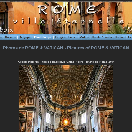
ms
|
Carnets
|
Belgique
|
Phototheque
|
Tirages
|
Livres
|
Auteur
|
Droits & tarifs
|
Contact
|
Li
Photos de ROME & VATICAN - Pictures of ROME & VATICAN
Absidestpierre - abside basilique Saint Pierre - photo de Rome 1/44