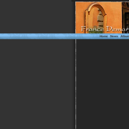
Home
|
News
|
Albu