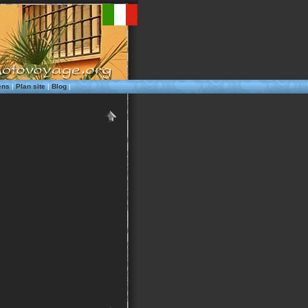
ens
|
Plan site
|
Blog
|