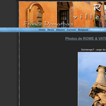
Home
|
News
|
Albums
|
Carnets
|
Belgique
|
Phototheque
Photos de ROME & VATI
Saintange7 - ange du