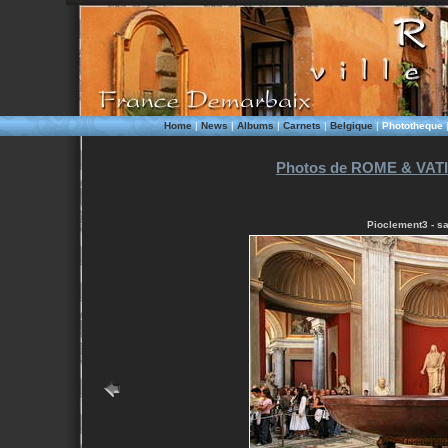
Home
|
News
|
Albums
|
Carnets
|
Belgique
|
Phototheque
Photos de ROME & VATI
Pioclement3 - s