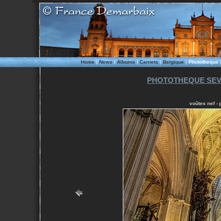
Home
|
News
|
Albums
|
Carnets
|
Belgique
|
Phototheque
PHOTOTHEQUE SEVI
voûtes nef - 