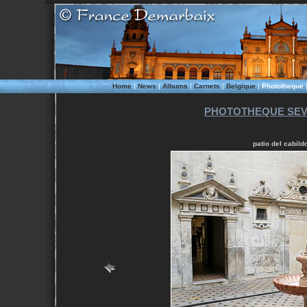
Home
|
News
|
Albums
|
Carnets
|
Belgique
|
Phototheque
PHOTOTHEQUE SEVI
patio del cabild