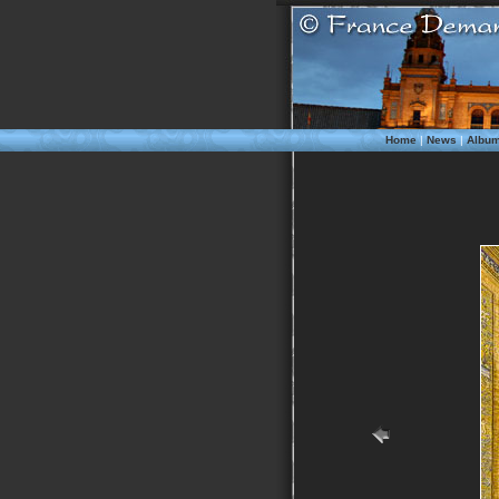
Home
|
News
|
Albu