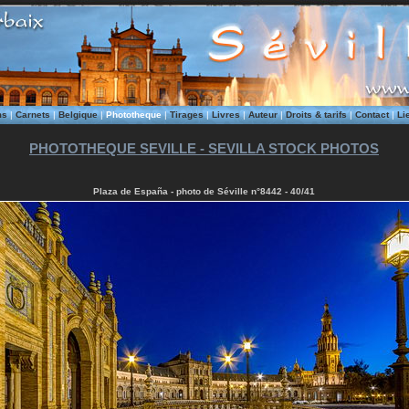
ms
|
Carnets
|
Belgique
|
Phototheque
|
Tirages
|
Livres
|
Auteur
|
Droits & tarifs
|
Contact
|
Li
PHOTOTHEQUE SEVILLE - SEVILLA STOCK PHOTOS
Plaza de España - photo de Séville n°8442 - 40/41