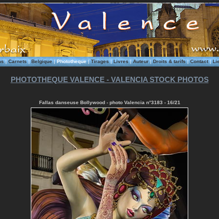
ms
|
Carnets
|
Belgique
|
Phototheque
|
Tirages
|
Livres
|
Auteur
|
Droits & tarifs
|
Contact
|
Li
PHOTOTHEQUE VALENCE - VALENCIA STOCK PHOTOS
Fallas danseuse Bollywood - photo Valencia n°3183 - 16/21