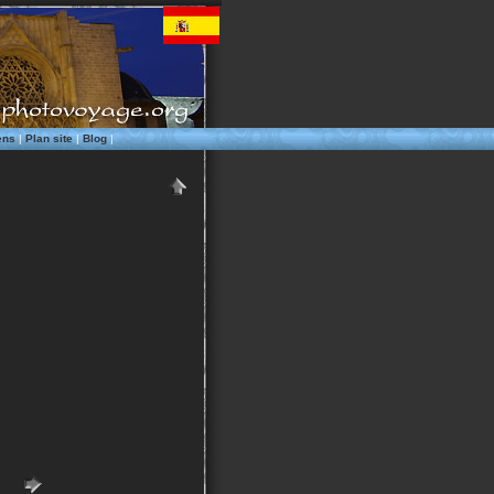
ens
|
Plan site
|
Blog
|