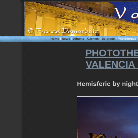
Home
|
News
|
Albums
|
Carnets
|
Belgique
|
Phototheque
PHOTOTHE
VALENCIA
Hemisferic by night