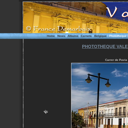
Home
|
News
|
Albums
|
Carnets
|
Belgique
|
Phototheque
PHOTOTHEQUE VALEN
Carrer de Pavia 