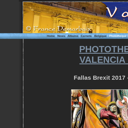
Home
|
News
|
Albums
|
Carnets
|
Belgique
|
Phototheque
PHOTOTHE
VALENCIA
Fallas Brexit 2017