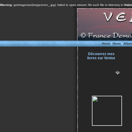
Warning
: getimagesize(images/ven_.jpg): failed to open stream: No such file or directory in
/htdo
Home
|
News
|
Albu
Découvrez mes
livres sur Venise