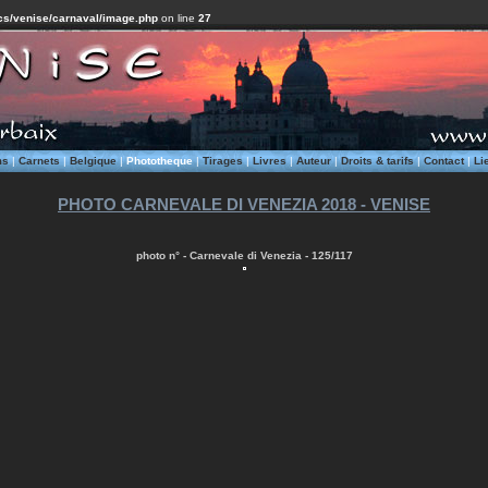
cs/venise/carnaval/image.php
on line
27
ms
|
Carnets
|
Belgique
|
Phototheque
|
Tirages
|
Livres
|
Auteur
|
Droits & tarifs
|
Contact
|
Li
PHOTO CARNEVALE DI VENEZIA 2018 - VENISE
photo n° - Carnevale di Venezia - 125/117