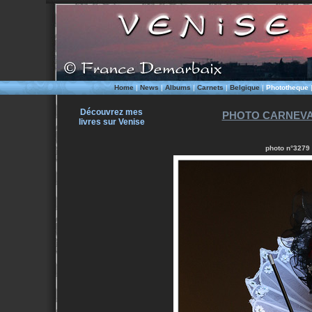
Home
|
News
|
Albums
|
Carnets
|
Belgique
|
Phototheque
Découvrez mes
PHOTO CARNEVALE
livres sur Venise
photo n°3279 