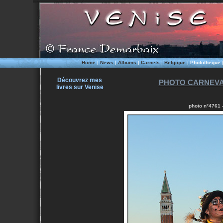
Home
|
News
|
Albums
|
Carnets
|
Belgique
|
Phototheque
Découvrez mes
PHOTO CARNEVALE
livres sur Venise
photo n°4761 -