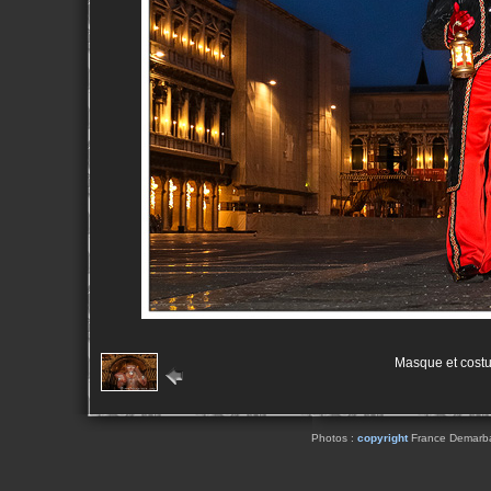
Masque et cost
Photos :
copyright
France Demarbaix