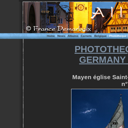
Home
|
News
|
Albums
|
Carnets
|
Belgique
|
Phototheque
PHOTOTHE
GERMANY 
Mayen église Saint
n°