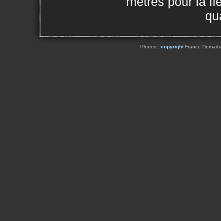
mètres pour la fl
qua
Photos :
copyright
France Demarbaix