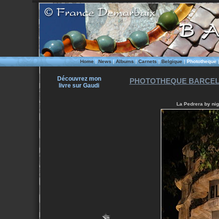
Home
|
News
|
Albums
|
Carnets
|
Belgique
|
Phototheque
Découvrez mon
PHOTOTHEQUE BARCEL
livre sur Gaudi
La Pedrera by nig