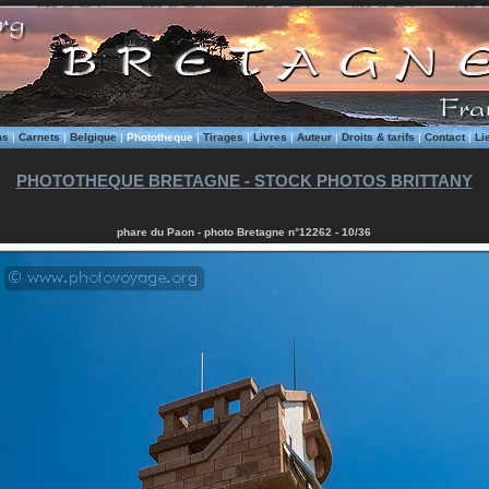
ms
|
Carnets
|
Belgique
|
Phototheque
|
Tirages
|
Livres
|
Auteur
|
Droits & tarifs
|
Contact
|
Li
PHOTOTHEQUE BRETAGNE - STOCK PHOTOS BRITTANY
phare du Paon - photo Bretagne n°12262 - 10/36