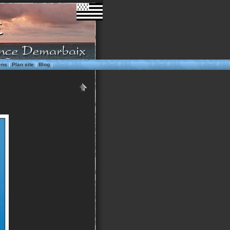
ens
|
Plan site
|
Blog
|