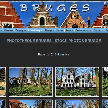
ms
|
Carnets
|
Belgique
|
Phototheque
|
Tirages
|
Livres
|
Auteur
|
Droits & tarifs
|
Contact
|
Li
PHOTOTHEQUE BRUGES - STOCK PHOTOS BRUGGE
Page :
1
[ 2 ]
3
4
vertical