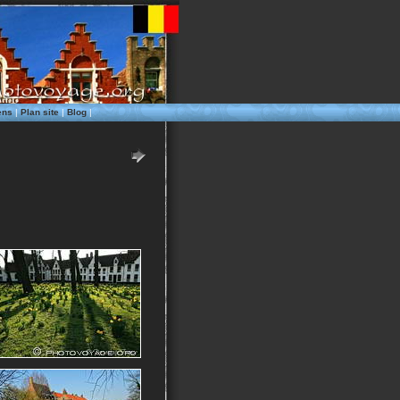
ens
|
Plan site
|
Blog
|