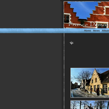
Home
|
News
|
Albu