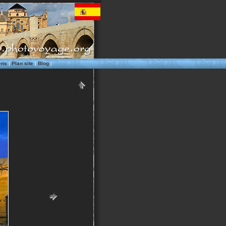
ens
|
Plan site
|
Blog
|