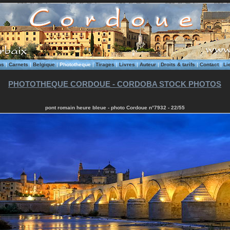
ms
|
Carnets
|
Belgique
|
Phototheque
|
Tirages
|
Livres
|
Auteur
|
Droits & tarifs
|
Contact
|
Li
PHOTOTHEQUE CORDOUE - CORDOBA STOCK PHOTOS
pont romain heure bleue - photo Cordoue n°7932 - 22/55