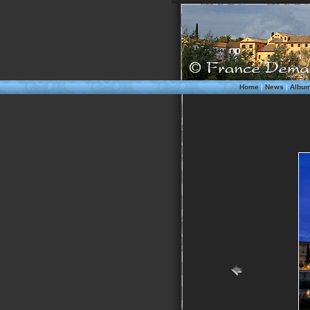
Home
|
News
|
Albu