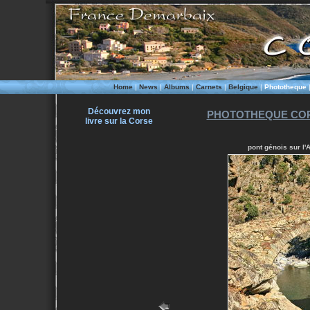
Home
|
News
|
Albums
|
Carnets
|
Belgique
|
Phototheque
Découvrez mon
PHOTOTHEQUE COR
livre sur la Corse
pont génois sur l'