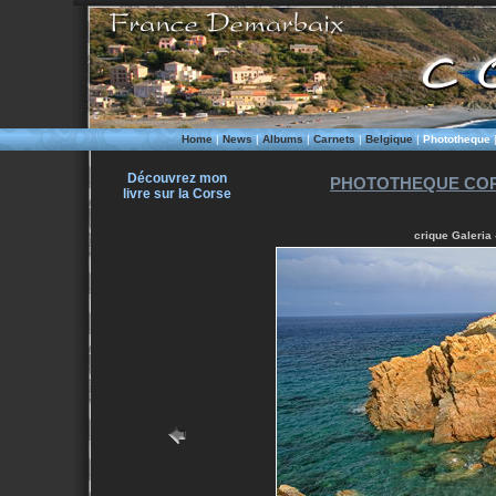
Home
|
News
|
Albums
|
Carnets
|
Belgique
|
Phototheque
Découvrez mon
PHOTOTHEQUE COR
livre sur la Corse
crique Galeria 