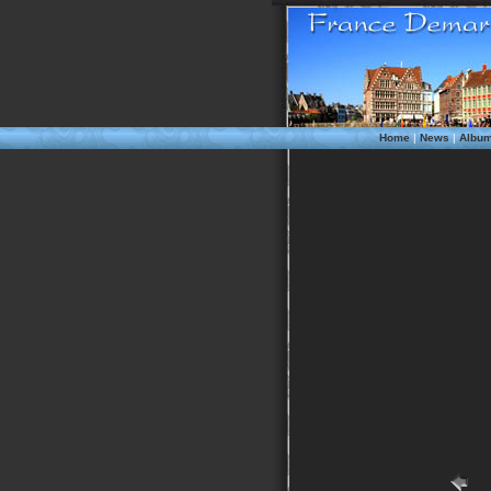
Home
|
News
|
Albu