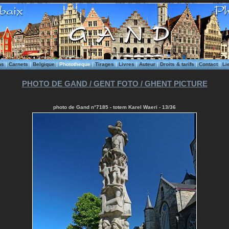
ms
|
Carnets
|
Belgique
|
Phototheque
|
Tirages
|
Livres
|
Auteur
|
Droits & tarifs
|
Contact
|
Li
PHOTO DE GAND / GENT FOTO / GHENT PICTURE
photo de Gand n°7185 - totem Karel Waeri - 13/36