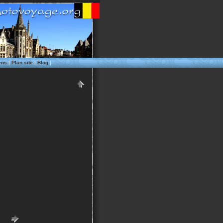
ens
|
Plan site
|
Blog
|