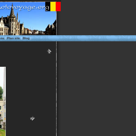
ens
|
Plan site
|
Blog
|