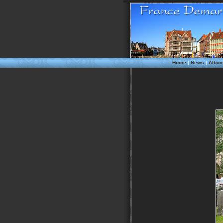
Home
|
News
|
Albu