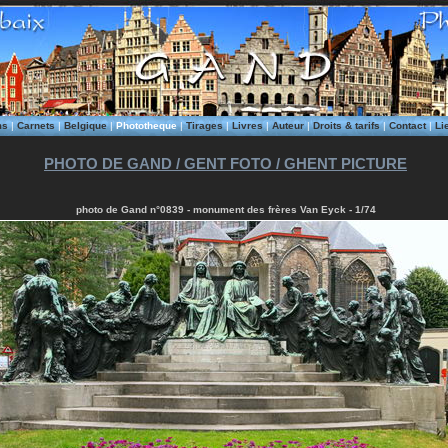
ms
|
Carnets
|
Belgique
|
Phototheque
|
Tirages
|
Livres
|
Auteur
|
Droits & tarifs
|
Contact
|
Li
PHOTO DE GAND / GENT FOTO / GHENT PICTURE
photo de Gand n°0839 - monument des frères Van Eyck - 1/74