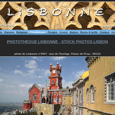
ms
|
Carnets
|
Belgique
|
Phototheque
|
Tirages
|
Livres
|
Auteur
|
Droits & tarifs
|
Contact
|
Li
PHOTOTHEQUE LISBONNE - STOCK PHOTOS LISBON
photo de Lisbonne n°2007 - tour de l'horloge, Palais de Pena - 39/114