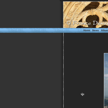
Home
|
News
|
Albu