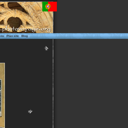
ens
|
Plan site
|
Blog
|